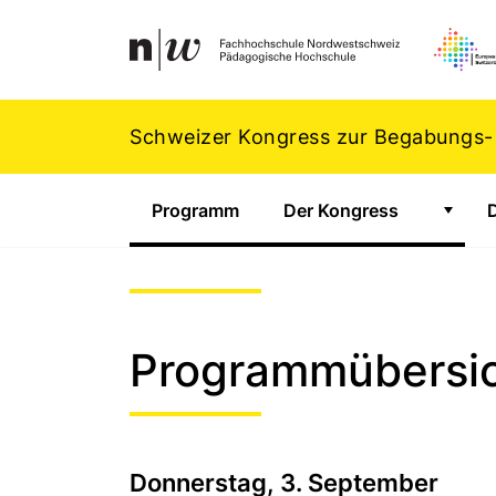
Navigation
Footer
Zum Inhalt springen.
Schweizer Kongress zur Begabungs-
Programm
(Aktiv)
Der Kongress
(Aktiv)
Zeige
Programmübersi
Donnerstag, 3. September