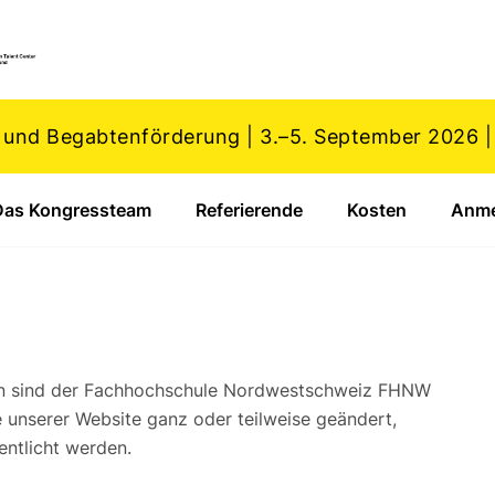
 und Begabtenförderung | 3.–5. September 2026 
Das Kongressteam
Referierende
Kosten
Anme
 Untermenü für "Der Kongress"
ionen sind der Fachhochschule Nordwestschweiz FHNW
te unserer Website ganz oder teilweise geändert,
entlicht werden.