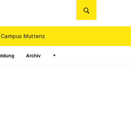
Suchen
| Campus Muttenz
ldung
Archiv
Zeige Untermenü für "Archiv"