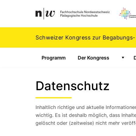
Navigation
Footer
Zum Inhalt springen.
Schweizer Kongress zur Begabungs-
Programm
Der Kongress
Zeige
Datenschutz
Inhaltlich richtige und aktuelle Informat
wichtig. Es ist deshalb möglich, dass Inhal
gelöscht oder (zeitweise) nicht mehr veröff