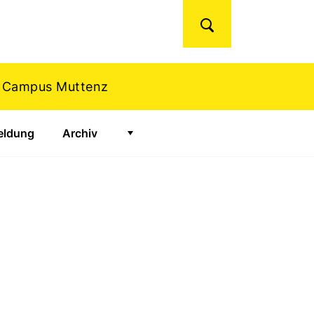
Suchen
| Campus Muttenz
ldung
Archiv
Zeige Untermenü für "Archiv"