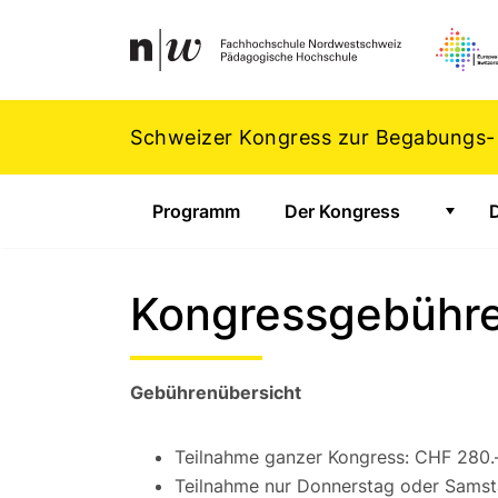
Navigation
Footer
Zum Inhalt springen.
Schweizer Kongress zur Begabungs-
Programm
Der Kongress
Zeige
Kongressgebühr
Gebührenübersicht
Teilnahme ganzer Kongress: CHF 280.
Teilnahme nur Donnerstag oder Samst