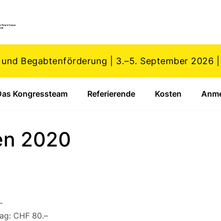
 und Begabtenförderung | 3.–5. September 2026 
Das Kongressteam
Referierende
Kosten
Anme
 Untermenü für "Der Kongress"
en 2020
–
ag: CHF 80.–